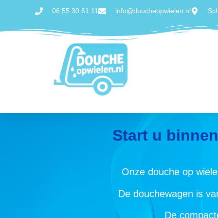
06 55 30 61 11
info@doucheopwielen.nl
Sc
Start u binne
Onze douche op wielen 
De douchewagen is van 
De compacte 