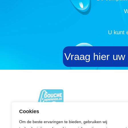
W
U kunt 
Vraag hier uw
Cookies
Altijd lekker fris douchen met onze
Om de beste ervaringen te bieden, gebruiken wij
douchewagens tijdens uw