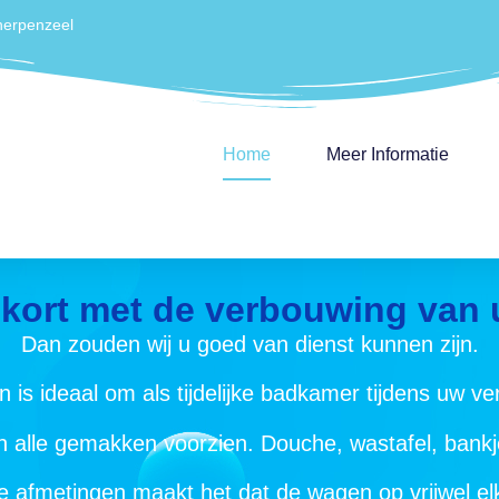
herpenzeel
Home
Meer Informatie
nkort met de verbouwing va
Dan zouden wij u goed van dienst kunnen zijn.
is ideaal om als tijdelijke badkamer tijdens uw v
alle gemakken voorzien. Douche, wastafel, bankje
afmetingen maakt het dat de wagen op vrijwel elk