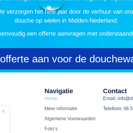
e verzorgen het hele jaar door de verhuur van on
douche op wielen in Midden-Nederland.
eenvoudig een offerte aanvragen met onderstaand
 offerte aan voor de douchew
Navigatie
Contact
Home
Email: info@
Meer informatie
Telefoon: 06 
Algemene Voorwaarden
Foto’s