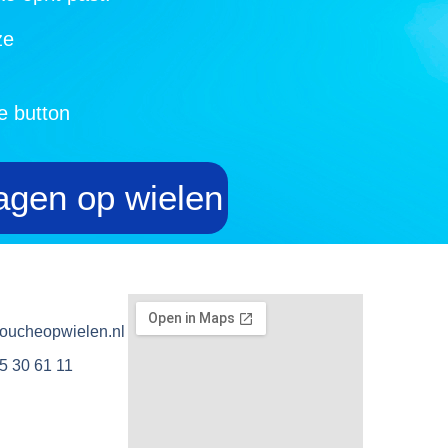
ze
e button
agen op wielen
doucheopwielen.nl
55 30 61 11