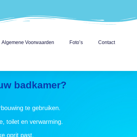
Algemene Voorwaarden
Foto’s
Contact
n uw badkamer?
erbouwing te gebruiken.
, toilet en verwarming.
e oprit past.